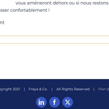
vous amèneront dehors ou si nous restons à 
sser confortablement !
nt
pyright 2021 | Freya & Co. | All Rights Reserved |
Plan d
LinkedIn
Facebook
X