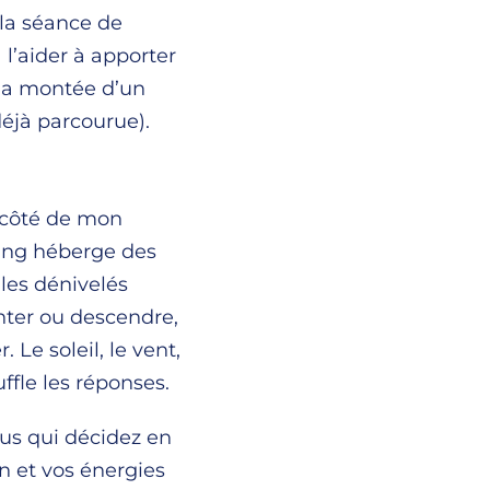
e la séance de
 l’aider à apporter
 la montée d’un
déjà parcourue).
à côté de mon
tang héberge des
 les dénivelés
nter ou descendre,
Le soleil, le vent,
uffle les réponses.
vous qui décidez en
in et vos énergies